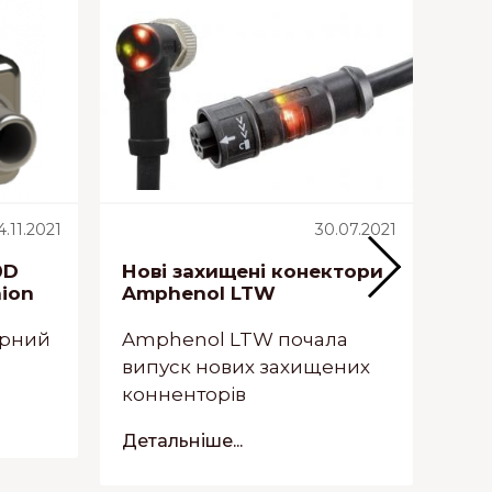
4.11.2021
30.07.2021
0D
Нові захищені конектори
Он
nion
Amphenol LTW
пре
OS
но
юрний
Amphenol LTW почала
випуск нових захищених
Сві
конненторів
пот
CRI
Детальніше...
Дет