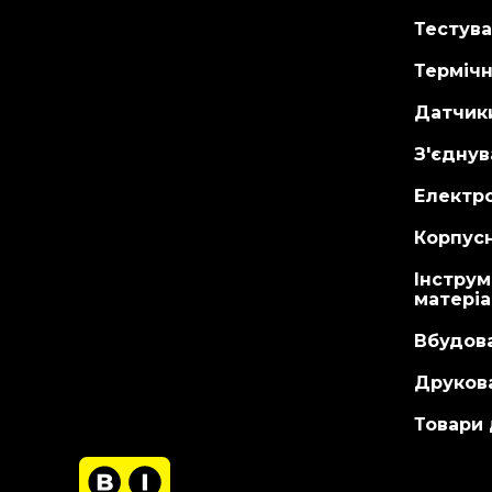
Тестува
Терміч
Датчик
З'єднув
Електр
Корпусн
Інструм
матері
Вбудов
Друкова
Товари