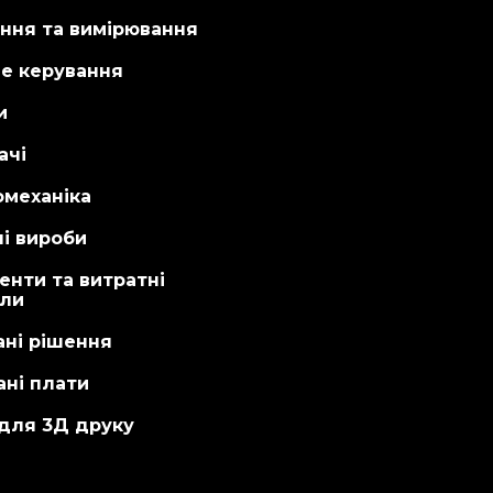
ння та вимірювання
не керування
и
ачі
омеханіка
і вироби
енти та витратні
али
ані рішення
ні плати
 для 3Д друку