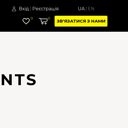
Вхід
|
Реєстрація
UA
|
EN
0
0
ЗВ'ЯЗАТИСЯ З НАМИ
ENTS