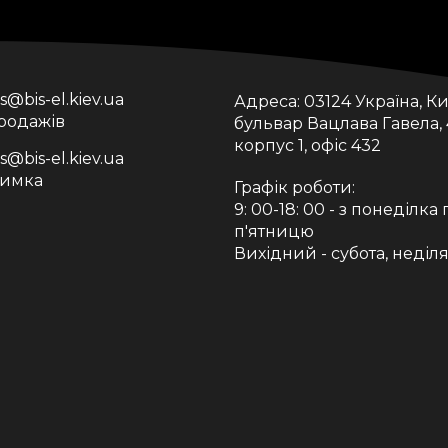
is@bis-el.kiev.ua
Адреса:
03124 Україна, Ки
продажів
бульвар Вацлава Гавела, 
корпус 1, офіс 432
is@bis-el.kiev.ua
римка
Графік роботи:
9: 00-18: 00 - з понеділка 
п'ятницю
Вихідний - субота, неділ