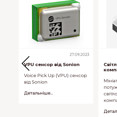
5.2021
27.09.2023
VPU сенсор від Sonion
Світ
их
комп
Voice Pick Up (VPU) сенсор
Мініа
від Sonion
поту
Детальніше...
світл
компа
Деталь