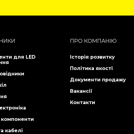
ніше...
НИКИ
ПРО КОМПАНІЮ
енти для LED
Історія розвитку
ння
Політика якості
овідники
Документи продажу
кіл
Вакансії
ня
Контакти
ектроніка
і компоненти
а кабелі