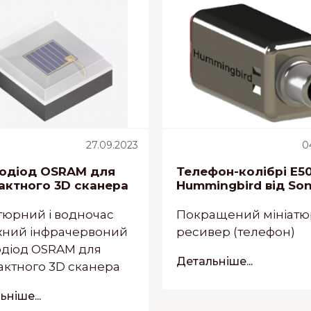
27.09.2023
0
лодіод OSRAM для
Телефон-колібрі E5
актного 3D сканера
Hummingbird від So
тюрний і водночас
Покращений мініат
жний інфрачервоний
ресивер (телефон)
одіод OSRAM для
Детальніше...
ктного 3D сканера
ніше...