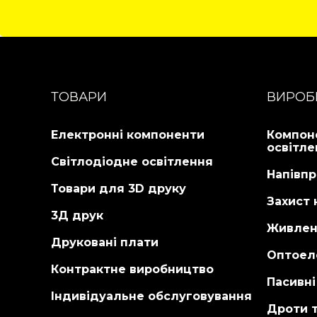
Детальніше...
Деталь
Детальніше...
ТОВАРИ
ВИРОБ
Електронні компоненти
Компон
освітле
Світлодіодне освітлення
Напівпр
Товари для 3D друку
Захист 
3Д друк
Живлен
Друковані плати
Оптоел
Контрактне виробництво
Пасивн
Індивідуальне обслуговування
Дроти т