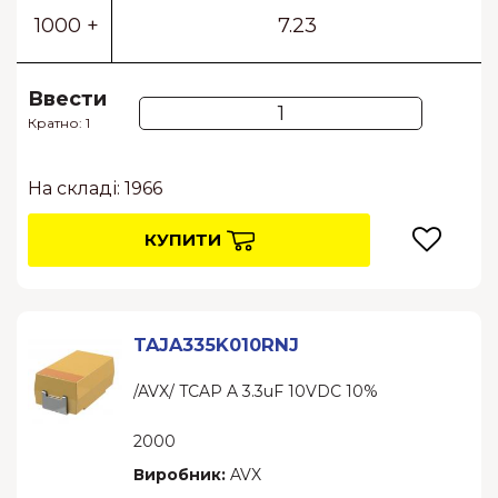
1000 +
7.23
Ввести
Кратно: 1
На складі: 1966
КУПИТИ
TAJA335K010RNJ
/AVX/ TCAP A 3.3uF 10VDC 10%
2000
Виробник:
AVX