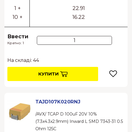
1 +
22.91
10 +
16.22
Ввести
Кратно: 1
На складі: 44
КУПИТИ
TAJD107K020RNJ
/AVX/ TCAP D 100uF 20V 10%
(7.3x4.3x2.9mm) Inward L SMD 7343-31 0.5
Ohm 125C