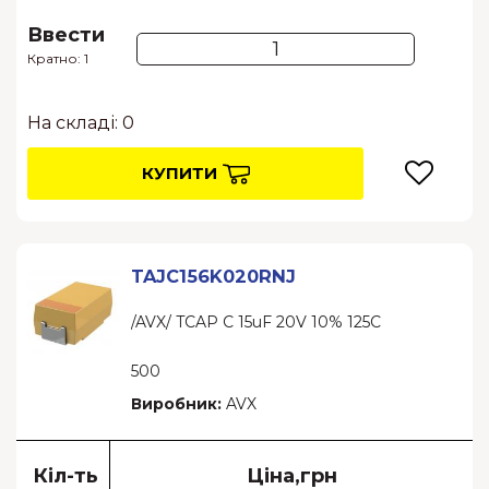
Ввести
Кратно: 1
На складі: 0
КУПИТИ
TAJC156K020RNJ
/AVX/ TCAP C 15uF 20V 10% 125C
500
Виробник:
AVX
Кіл-ть
Ціна,грн