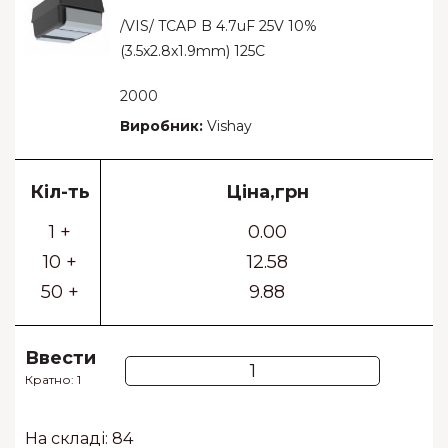
/VIS/ TCAP B 4.7uF 25V 10%
(3.5x2.8x1.9mm) 125C
2000
Виробник:
Vishay
Кіл-ть
Ціна,грн
1 +
0.00
10 +
12.58
50 +
9.88
Ввести
Кратно: 1
На складі: 84