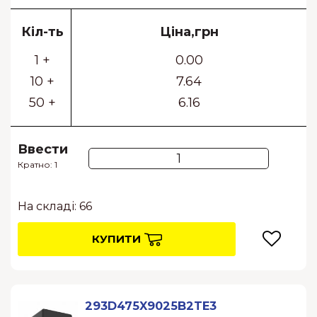
Кіл-ть
Ціна,грн
1 +
0.00
10 +
7.64
50 +
6.16
Ввести
Кратно: 1
На складі: 66
КУПИТИ
293D475X9025B2TE3