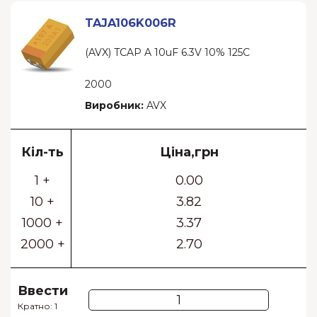
TAJA106K006R
(AVX) TCAP A 10uF 6.3V 10% 125C
2000
Виробник:
AVX
Кіл-ть
Ціна,грн
1 +
0.00
10 +
3.82
1000 +
3.37
2000 +
2.70
Ввести
Кратно: 1