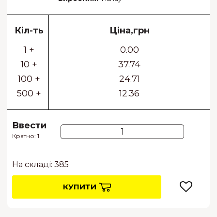
Кіл-ть
Ціна,грн
1 +
0.00
10 +
37.74
100 +
24.71
500 +
12.36
Ввести
Кратно: 1
На складі: 385
КУПИТИ