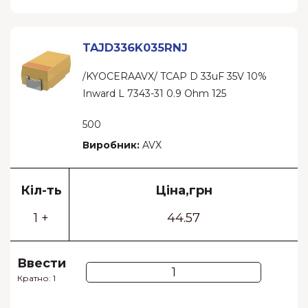
TAJD336K035RNJ
/KYOCERAAVX/ TCAP D 33uF 35V 10%
Inward L 7343-31 0.9 Ohm 125
500
Виробник:
AVX
Кіл-ть
Ціна,грн
1 +
44.57
Ввести
Кратно: 1