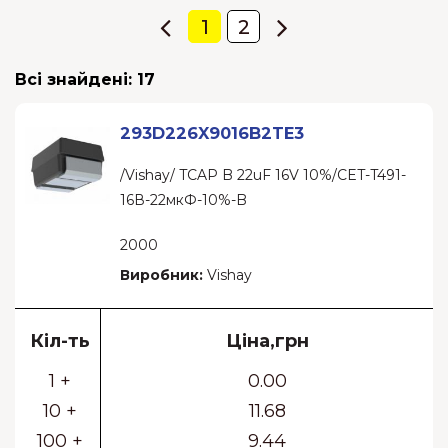
1
2
Всі знайдені:
17
293D226X9016B2TE3
/Vishay/ TCAP B 22uF 16V 10%/CET-T491-
16В-22мкФ-10%-B
2000
Виробник:
Vishay
Кіл-ть
Ціна,грн
1 +
0.00
10 +
11.68
100 +
9.44