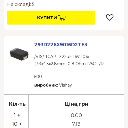
На складі: 5
КУПИТИ
293D226X9016D2TE3
/VIS/ TCAP D 22uF 16V 10%
(7.3x4.3x2.8mm) 0.8 Ohm 125C T/R
500
Виробник:
Vishay
Кіл-ть
Ціна,грн
1 +
0.00
10 +
7.19