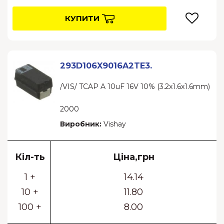
КУПИТИ
293D106X9016A2TE3.
/VIS/ TCAP A 10uF 16V 10% (3.2x1.6x1.6mm)
2000
Виробник:
Vishay
Кіл-ть
Ціна,грн
1 +
14.14
10 +
11.80
100 +
8.00