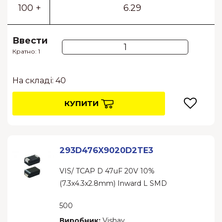
100 +
6.29
Ввести
Кратно: 1
На складі: 40
КУПИТИ
293D476X9020D2TE3
VIS/ TCAP D 47uF 20V 10%
(7.3x4.3x2.8mm) Inward L SMD
500
Виробник:
Vishay