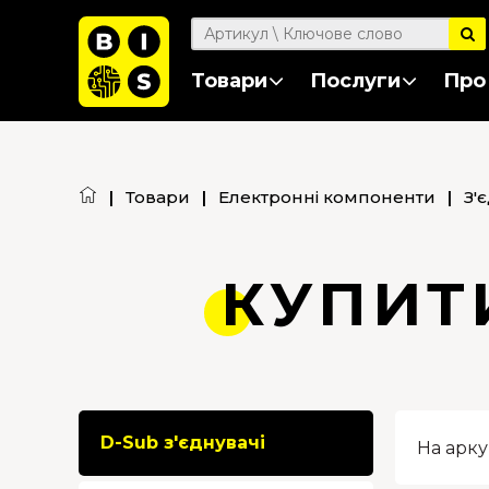
Товари
Послуги
Про
|
Товари
|
Електронні компоненти
|
З'
КУПИТИ
D-Sub з'єднувачі
На арку