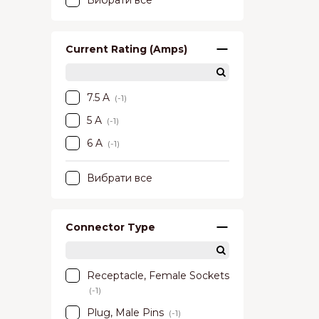
Вибрати все
Current Rating (Amps)
7.5 A
(-1)
5 A
(-1)
6 A
(-1)
Вибрати все
Connector Type
Receptacle, Female Sockets
(-1)
Plug, Male Pins
(-1)