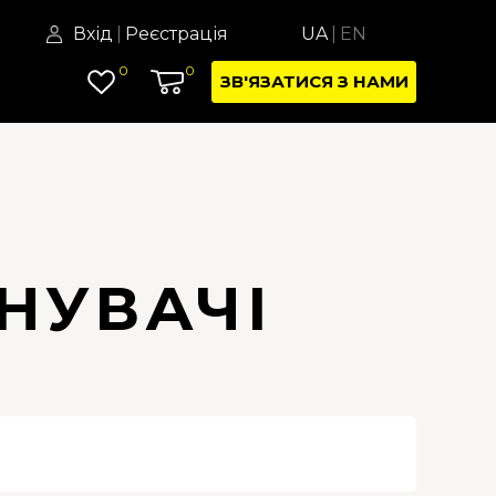
Вхід
|
Реєстрація
UA
|
EN
0
0
ЗВ'ЯЗАТИСЯ З НАМИ
ДНУВАЧІ