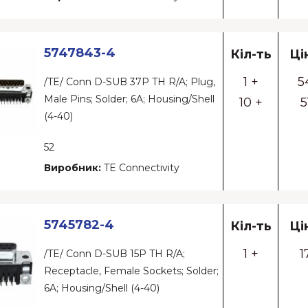
5747843-4
Кіл-ть
Ці
1 +
5
/TE/ Conn D-SUB 37P TH R/A; Plug,
Male Pins; Solder; 6A; Housing/Shell
10 +
5
(4-40)
52
Виробник:
TE Connectivity
5745782-4
Кіл-ть
Ці
1 +
1
/TE/ Conn D-SUB 15P TH R/A;
Receptacle, Female Sockets; Solder;
6A; Housing/Shell (4-40)