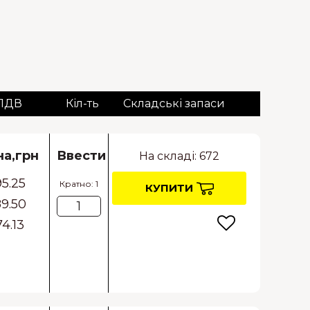
 ПДВ
Кіл-ть
Складські запаси
на,грн
Ввести
На складі: 672
95.25
Кратно: 1
КУПИТИ
9.50
74.13