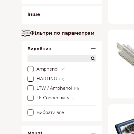
Інше
Фільтри по параметрам
Виробник
Amphenol
(-1)
HARTING
(-1)
LTW / Amphenol
(-1)
TE Connectivity
(-1)
Вибрати все
Mount