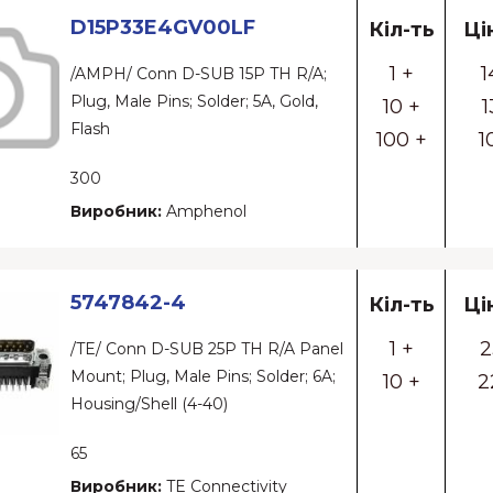
D15P33E4GV00LF
Кіл-ть
Ці
1 +
1
/AMPH/ Conn D-SUB 15P TH R/A;
Plug, Male Pins; Solder; 5A, Gold,
10 +
1
Flash
100 +
1
300
Виробник:
Amphenol
5747842-4
Кіл-ть
Ці
1 +
2
/TE/ Conn D-SUB 25P TH R/A Panel
Mount; Plug, Male Pins; Solder; 6A;
10 +
2
Housing/Shell (4-40)
65
Виробник:
TE Connectivity