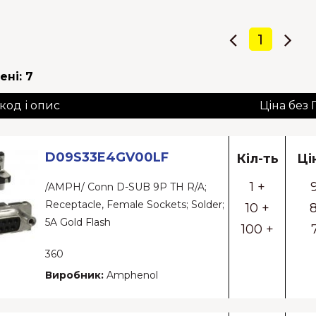
1
ені:
7
 код і опис
Ціна без
D09S33E4GV00LF
Кіл-ть
Ці
1 +
/AMPH/ Conn D-SUB 9P TH R/A;
Receptacle, Female Sockets; Solder;
10 +
8
5A Gold Flash
100 +
360
Виробник:
Amphenol