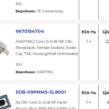
104
Виробник:
TE Connectivity
9670154704
Кіл-ть
Ці
1 +
3
/HARTING/ Conn D-SUB 15P CBL;
Receptacle, Female Sockets; Solder
Cup; 7.5A; Housing/Shell Unthreaded
100
Виробник:
HARTING
SDB-09PMMS-SL8001
Кіл-ть
Ці
1 +
4
/ALTW/ Conn D-SUB 9P Panel
Mount; Plug, Male Pins; Solder Cup;