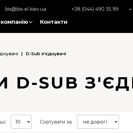
bis@bis-el.kiev.ua
+38 (044) 490 35 99
 компанію
Контакти
єднувачі
|
D-Sub з'єднувачі
 D-SUB З'Є
ші:
Сортувати за: