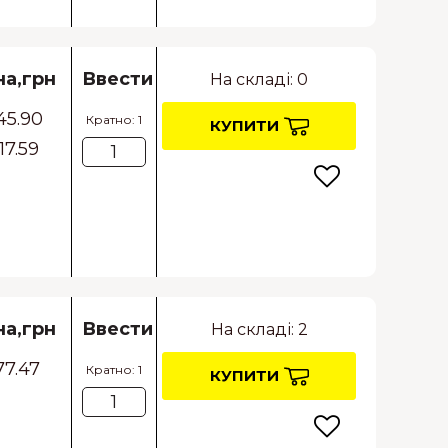
на,грн
Ввести
На складі: 0
45.90
Кратно: 1
КУПИТИ
17.59
на,грн
Ввести
На складі: 2
77.47
Кратно: 1
КУПИТИ