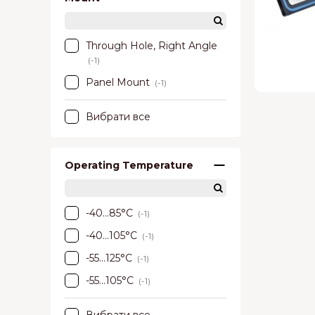
Through Hole, Right Angle
(-1)
Panel Mount
(-1)
Вибрати все
Operating Temperature
-40...85°C
(-1)
-40...105°C
(-1)
-55...125°C
(-1)
-55...105°C
(-1)