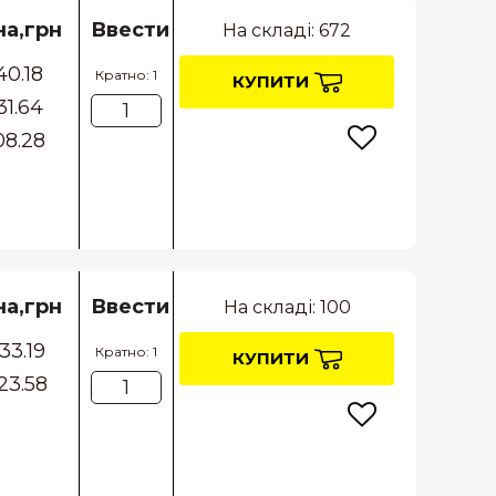
на,грн
Ввести
На складі: 672
40.18
Кратно: 1
КУПИТИ
31.64
08.28
на,грн
Ввести
На складі: 100
33.19
Кратно: 1
КУПИТИ
23.58