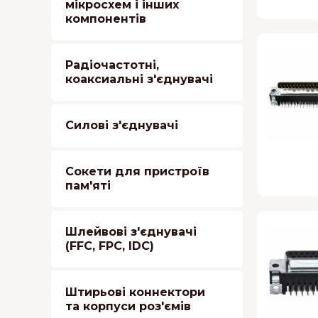
мікросхем і інших
компонентів
Радіочастотні,
коаксиальні з'єднувачі
Силові з'єднувачі
Сокети для пристроїв
пам'яті
Шлейвові з'єднувачі
(FFC, FPC, IDC)
Штирьові коннектори
та корпуси роз'ємів