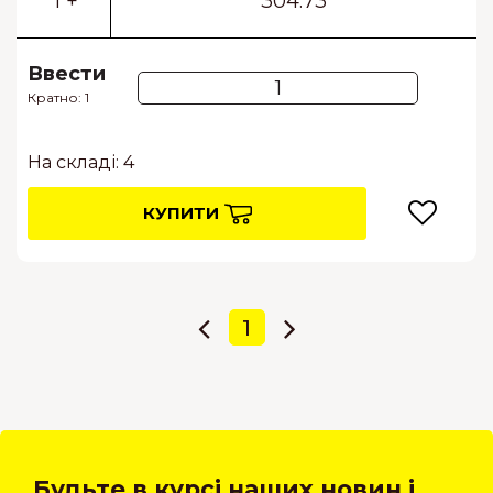
1 +
304.73
Ввести
Кратно: 1
На складі: 4
КУПИТИ
1
Будьте в курсі наших новин і