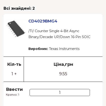
Всі знайдені:
2
CD4029BMG4
/TI/ Counter Single 4-Bit Async
Binary/Decade UP/Down 16-Pin SOIC
Виробник:
Texas Instruments
Кіл-ть
Ціна,грн
1 +
9.55
Ввести
Кратно: 1