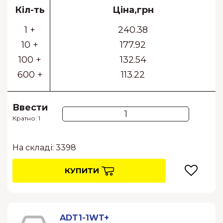
Кіл-ть
Ціна,грн
1 +
240.38
10 +
177.92
100 +
132.54
600 +
113.22
Ввести
Кратно: 1
На складі: 3398
КУПИТИ
ADT1-1WT+