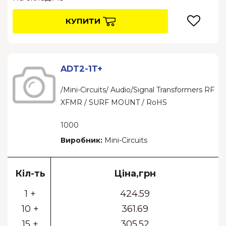
КУПИТИ
ADT2-1T+
/Mini-Circuits/ Audio/Signal Transformers RF
XFMR / SURF MOUNT / RoHS
1000
Виробник:
Mini-Circuits
Кіл-ть
Ціна,грн
1 +
424.59
10 +
361.69
15 +
305.52