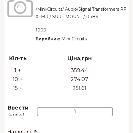
/Mini-Circuits/ Audio/Signal Transformers RF
XFMR / SURF MOUNT / RoHS
1000
Виробник:
Mini-Circuits
Кіл-ть
Ціна,грн
1 +
359.44
10 +
274.07
15 +
251.61
Ввести
Кратно: 1
На складі: 15