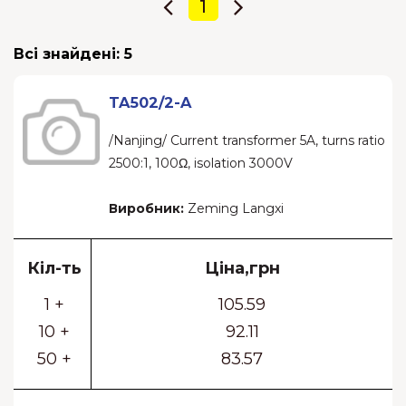
1
Всі знайдені:
5
TA502/2-A
/Nanjing/ Current transformer 5A, turns ratio
2500:1, 100Ω, isolation 3000V
Виробник:
Zeming Langxi
Кіл-ть
Ціна,грн
1 +
105.59
10 +
92.11
50 +
83.57