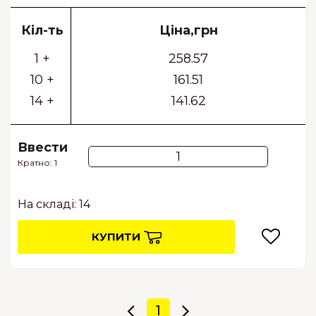
Кіл-ть
Ціна,грн
1 +
258.57
10 +
161.51
14 +
141.62
Ввести
Кратно: 1
На складі: 14
КУПИТИ
1