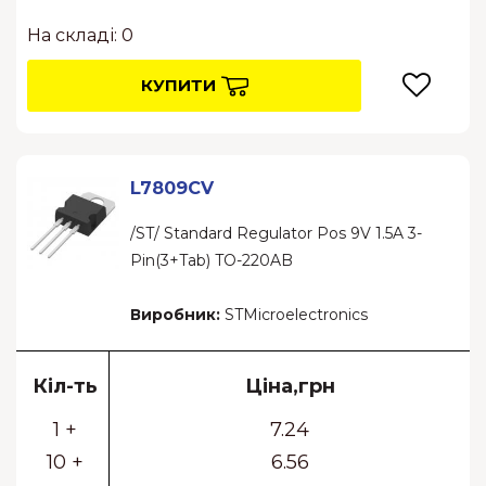
На складі: 0
КУПИТИ
L7809CV
/ST/ Standard Regulator Pos 9V 1.5A 3-
Pin(3+Tab) TO-220AB
Виробник:
STMicroelectronics
Кіл-ть
Ціна,грн
1 +
7.24
10 +
6.56