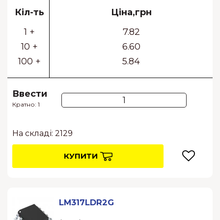
Кіл-ть
Ціна,грн
1 +
7.82
10 +
6.60
100 +
5.84
Ввести
Кратно: 1
На складі: 2129
КУПИТИ
LM317LDR2G