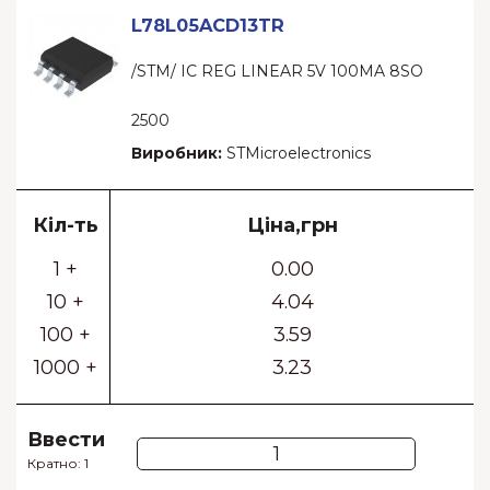
L78L05ACD13TR
/STM/ IC REG LINEAR 5V 100MA 8SO
2500
Виробник:
STMicroelectronics
Кіл-ть
Ціна,грн
1 +
0.00
10 +
4.04
100 +
3.59
1000 +
3.23
Ввести
Кратно: 1