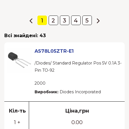
1
2
3
4
5
Всі знайдені:
43
AS78L05ZTR-E1
/Diodes/ Standard Regulator Pos 5V 0.1A 3-
Pin TO-92
2000
Виробник:
Diodes Incorporated
Кіл-ть
Ціна,грн
1 +
0.00