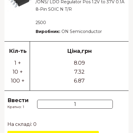
/ONS/ LDO Regulator Pos 1.2V to 37V 0.1A
8-Pin SOIC N T/R
2500
Виробник:
ON Semiconductor
Кіл-ть
Ціна,грн
1 +
8.09
10 +
7.32
100 +
6.87
Ввести
Кратно: 1
На складі: 0