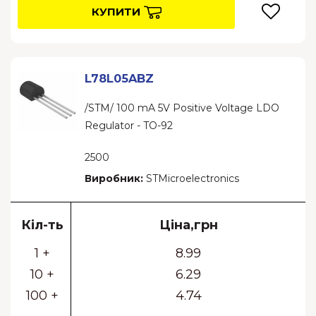
КУПИТИ
L78L05ABZ
/STM/ 100 mA 5V Positive Voltage LDO
Regulator - TO-92
2500
Виробник:
STMicroelectronics
Кіл-ть
Ціна,грн
1 +
8.99
10 +
6.29
100 +
4.74