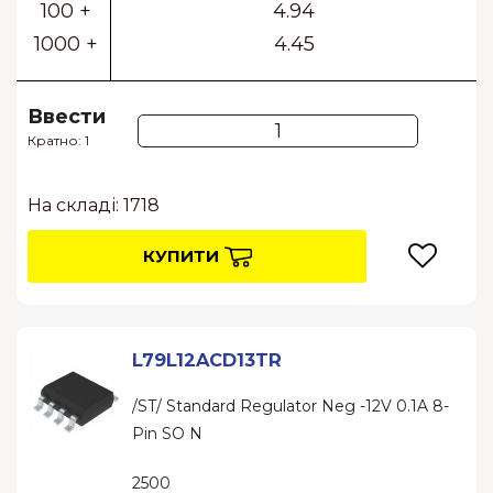
100 +
4.94
1000 +
4.45
Ввести
Кратно: 1
На складі: 1718
КУПИТИ
L79L12ACD13TR
/ST/ Standard Regulator Neg -12V 0.1A 8-
Pin SO N
2500