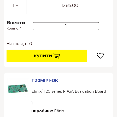
1 +
1285.00
Ввести
Кратно: 1
На складі: 0
КУПИТИ
T20MIPI-DK
Efinix/ T20 series FPGA Evaluation Board
1
Виробник:
Efinix