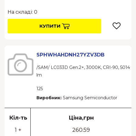
На складі: 0
КУПИТИ
SPHWHAHDNH27YZV3DB
/SAM/ LC033D Gen.2+, 3000K, CRI-90, 5014
lm
125
Виробник:
Samsung Semiconductor
Кіл-ть
Ціна,грн
1 +
260.59