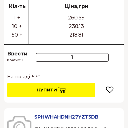
Кіл-ть
Ціна,грн
1 +
260.59
10 +
238.13
50 +
218.81
Ввести
Кратно: 1
На складі: 570
КУПИТИ
SPHWHAHDNH27YZT3DB