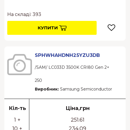
На складі: 393
КУПИТИ
SPHWHAHDNH25YZU3DB
/SAM/ LC033D 3500K CRI80 Gen 2+
250
Виробник:
Samsung Semiconductor
Кіл-ть
Ціна,грн
1 +
251.61
10 +
234.09