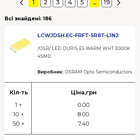
1
2
3
4
5
…
19
Всі знайдені:
186
LCWJDSH.EC-FRFT-5R8T-L1N2
/OSR/ LED DURIS E5 WARM WHT 3000K
4SMD
Виробник:
OSRAM Opto Semiconductors
Кіл-ть
Ціна,грн
1 +
0.00
10 +
8.00
50 +
7.40