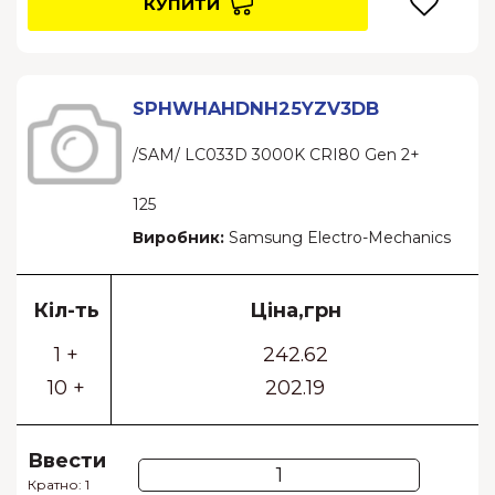
КУПИТИ
SPHWHAHDNH25YZV3DB
/SAM/ LC033D 3000K CRI80 Gen 2+
125
Виробник:
Samsung Electro-Mechanics
Кіл-ть
Ціна,грн
1 +
242.62
10 +
202.19
Ввести
Кратно: 1