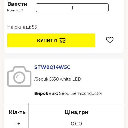
Ввести
Кратно: 1
На складі: 55
КУПИТИ
STW8Q14W5C
/Seoul/ 5630 white LED
Виробник:
Seoul Semiconductor
Кіл-ть
Ціна,грн
1 +
0.00