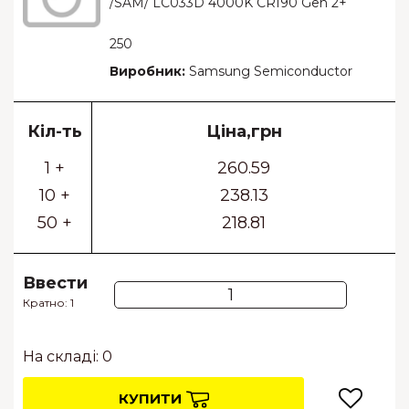
/SAM/ LC033D 4000K CRI90 Gen 2+
250
Виробник:
Samsung Semiconductor
Кіл-ть
Ціна,грн
1 +
260.59
10 +
238.13
50 +
218.81
Ввести
Кратно: 1
На складі: 0
КУПИТИ