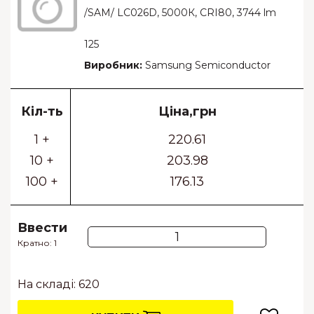
/SAM/ LC026D, 5000К, CRI80, 3744 lm
125
Виробник:
Samsung Semiconductor
Кіл-ть
Ціна,грн
1 +
220.61
10 +
203.98
100 +
176.13
Ввести
Кратно: 1
На складі: 620