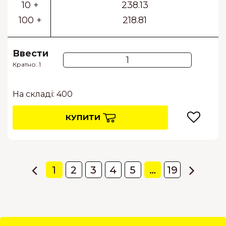
10 +
238.13
100 +
218.81
Ввести
Кратно: 1
На складі: 400
КУПИТИ
1
2
3
4
5
…
19