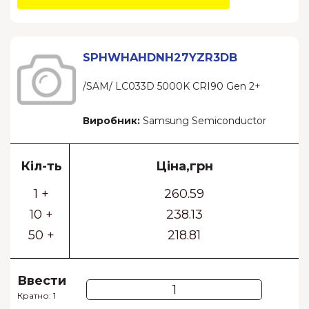
SPHWHAHDNH27YZR3DB
/SAM/ LC033D 5000K CRI90 Gen 2+
Виробник:
Samsung Semiconductor
Кіл-ть
Ціна,грн
1 +
260.59
10 +
238.13
50 +
218.81
Ввести
Кратно: 1