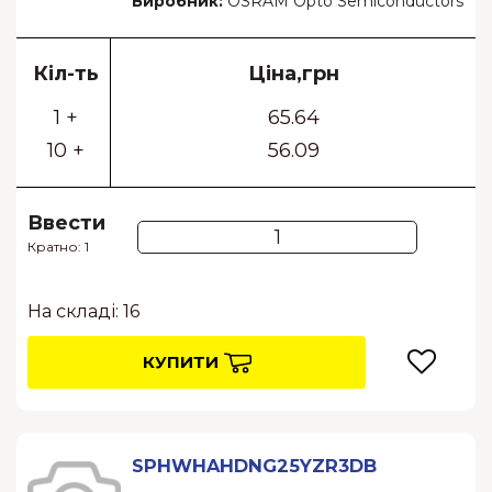
Виробник:
OSRAM Opto Semiconductors
Кіл-ть
Ціна,грн
1 +
65.64
10 +
56.09
Ввести
Кратно: 1
На складі: 16
КУПИТИ
SPHWHAHDNG25YZR3DB