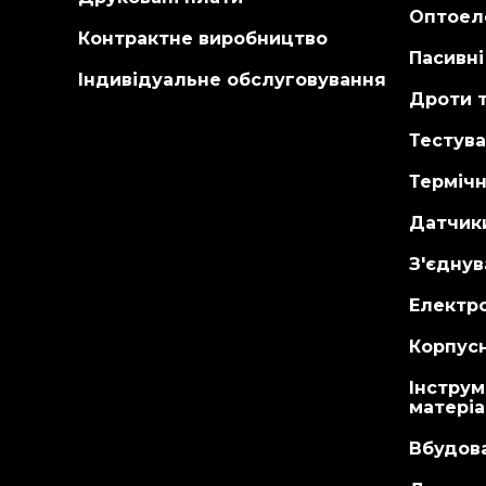
Оптоел
Контрактне виробництво
Пасивн
Індивідуальне обслуговування
Дроти т
Тестува
Терміч
Датчик
З'єднув
Електр
Корпусн
Інструм
матері
Вбудов