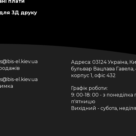
ні плати
 для 3Д друку
is@bis-el.kiev.ua
Адреса:
03124 Україна, Ки
продажів
бульвар Вацлава Гавела, 
корпус 1, офіс 432
is@bis-el.kiev.ua
римка
Графік роботи:
9: 00-18: 00 - з понеділка 
п'ятницю
Вихідний - субота, неділ