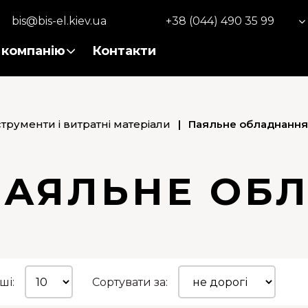
bis@bis-el.kiev.ua
+38 (044) 490 35 99
 компанію
Контакти
струменти і витратні матеріали
|
Паяльне обладнання
ПАЯЛЬНЕ ОБ
ші:
Сортувати за: