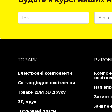
ТОВАРИ
ВИРОБ
Електронні компоненти
Компон
освітле
Світлодіодне освітлення
Напівпр
Товари для 3D друку
Захист 
3Д друк
Живлен
Друковані плати