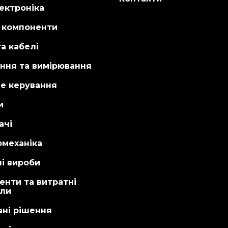
ектроніка
і компоненти
а кабелі
ння та вимірювання
не керування
и
ачі
омеханіка
і вироби
енти та витратні
али
ані рішення