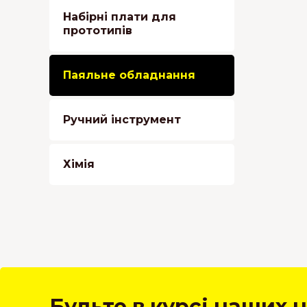
Набірні плати для
прототипів
Паяльне обладнання
Ручний інструмент
Хімія
Будьте в курсі наших н