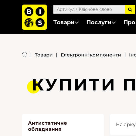
Товари
Послуги
Про
|
Товари
|
Електронні компоненти
|
Ін
КУПИТИ 
Антистатичне
На арку
обладнання