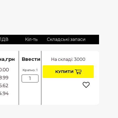
 ПДВ
Кіл-ть
Складські запаси
на,грн
Ввести
На складі: 3000
0.00
Кратно: 1
КУПИТИ
8.99
5.62
4.94