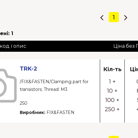
1
ені:
1
 код і опис
Ціна без
TRK-2
Кіл-ть
Ці
1 +
/FIX&FASTEN/Clamping part for
transistors; Thread: M3
10 +
100 +
250
250 +
Виробник:
FIX&FASTEN