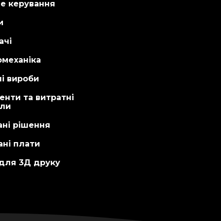
не керування
и
ачі
омеханіка
і вироби
енти та витратні
али
ані рішення
ні плати
 для 3Д друку