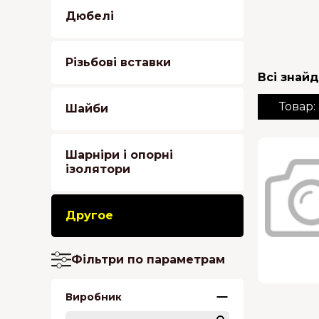
Дюбелі
Різьбові вставки
Всі знайд
Товар:
Шайби
Шарніри і опорні
ізолятори
Другое
Фільтри по параметрам
Виробник