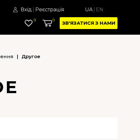
Вхід
|
Реєстрація
UA
|
EN
0
0
ЗВ'ЯЗАТИСЯ З НАМИ
лення
|
Другое
ОЕ