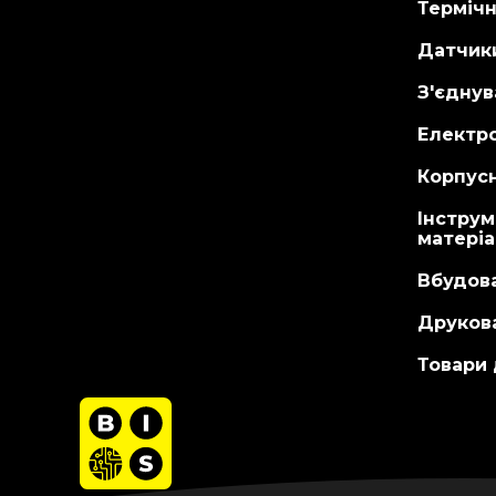
Терміч
Датчик
З'єднув
Електр
Корпусн
Інструм
матері
Вбудов
Друкова
Товари