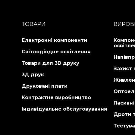
ТОВАРИ
ВИРОБ
Електронні компоненти
Компон
освітле
Світлодіодне освітлення
Напівпр
Товари для 3D друку
Захист 
3Д друк
Живлен
Друковані плати
Оптоел
Контрактне виробництво
Пасивн
Індивідуальне обслуговування
Дроти т
Тестува