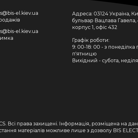
is@bis-el.kiev.ua
Адреса:
03124 Україна, Ки
продажів
бульвар Вацлава Гавела, 
корпус 1, офіс 432
is@bis-el.kiev.ua
римка
Графік роботи:
9: 00-18: 00 - з понеділка 
п'ятницю
Вихідний - субота, неділ
CS
. Всі права захищені. Інформація, розміщена на да
тання матеріалів можливе лише з дозволу BIS ELE