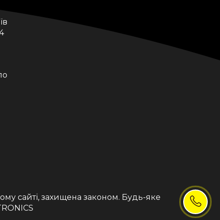
їв
4
по
я
ному сайті, захищена законом. Будь-яке
CTRONICS