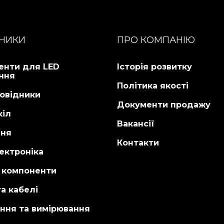
НИКИ
ПРО КОМПАНІЮ
енти для LED
Історія розвитку
ння
Політика якості
овідники
Документи продажу
кіл
Вакансії
ня
Контакти
ектроніка
і компоненти
а кабелі
ння та вимірювання