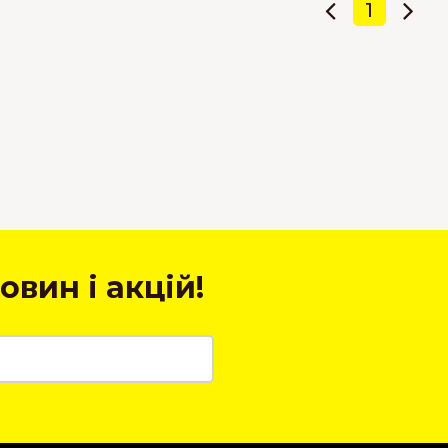
1
овин і акцій!