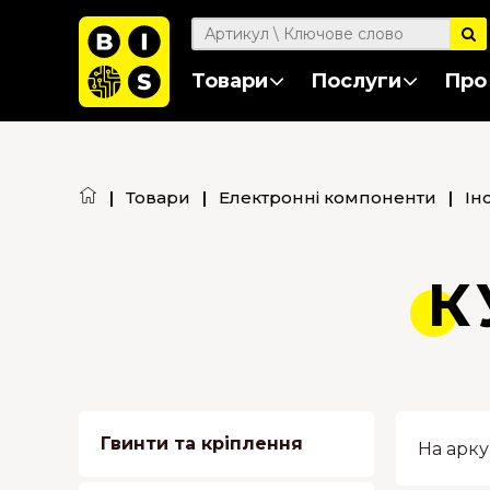
Товари
Послуги
Про
|
Товари
|
Електронні компоненти
|
Ін
К
Гвинти та кріплення
На арку