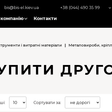
bis@bis-el.kiev.ua
+38 (044) 490 35 99
 компанію
Контакти
струменти і витратні матеріали
|
Металовироби, кріп
УПИТИ ДРУГ
ші:
Сортувати за: