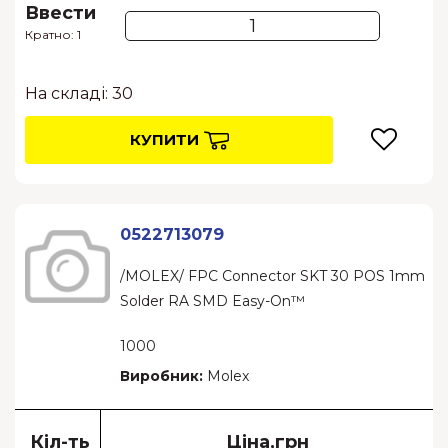
Ввести
Кратно: 1
На складі: 30
КУПИТИ
0522713079
/MOLEX/ FPC Connector SKT 30 POS 1mm
Solder RA SMD Easy-On™
1000
Виробник:
Molex
Кіл-ть
Ціна,грн