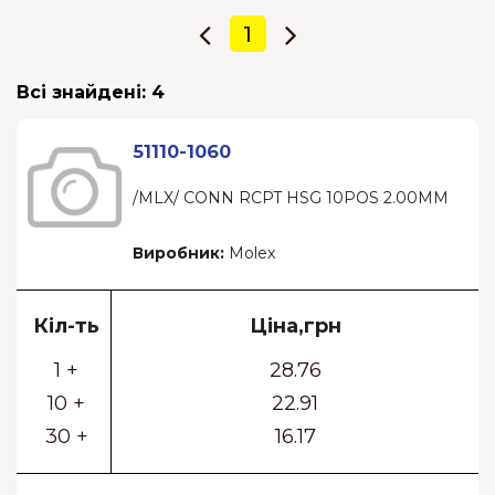
1
Всі знайдені:
4
51110-1060
/MLX/ CONN RCPT HSG 10POS 2.00MM
Виробник:
Molex
Кіл-ть
Ціна,грн
1 +
28.76
10 +
22.91
30 +
16.17