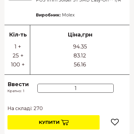
POS 1mm Solder ST SMD Easy-On™ T/R
Виробник:
Molex
Кіл-ть
Ціна,грн
1 +
94.35
25 +
83.12
100 +
56.16
Ввести
Кратно: 1
На складі: 270
КУПИТИ