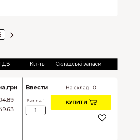
5
 ПДВ
Кіл-ть
Складські запаси
на,грн
Ввести
На складі: 0
04.89
Кратно: 1
КУПИТИ
49.63