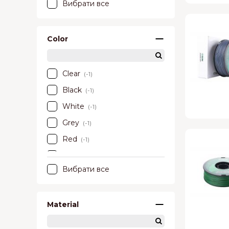
Вибрати все
Color
Clear
(-1)
Black
(-1)
White
(-1)
Grey
(-1)
Red
(-1)
Blue
(-1)
Вибрати все
Green
(-1)
Yellow
(-1)
Material
Natural
(-1)
Cold White
(-1)