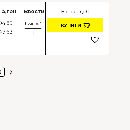
на,грн
Ввести
На складі: 0
04.89
Кратно: 1
КУПИТИ
49.63
5