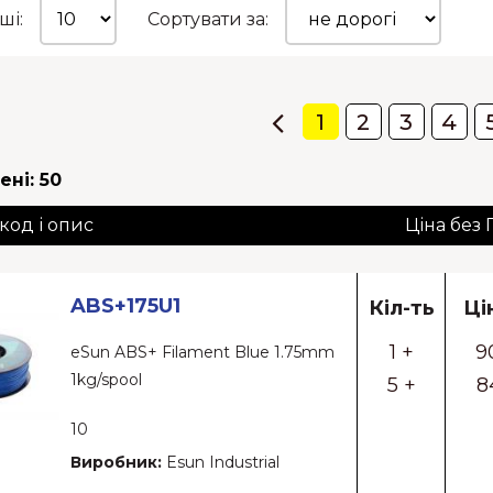
ші:
Сортувати за:
1
2
3
4
ені:
50
 код і опис
Ціна без
ABS+175U1
Кіл-ть
Ці
1 +
9
eSun ABS+ Filament Blue 1.75mm
1kg/spool
5 +
8
10
Виробник:
Esun Industrial