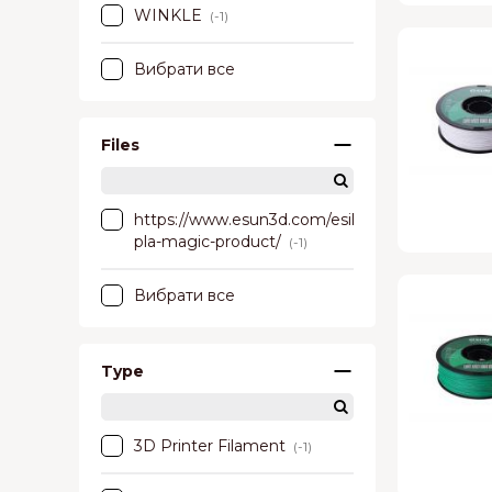
WINKLE
(-1)
Вибрати все
Files
https://www.esun3d.com/esilk-
pla-magic-product/
(-1)
Вибрати все
Type
3D Printer Filament
(-1)