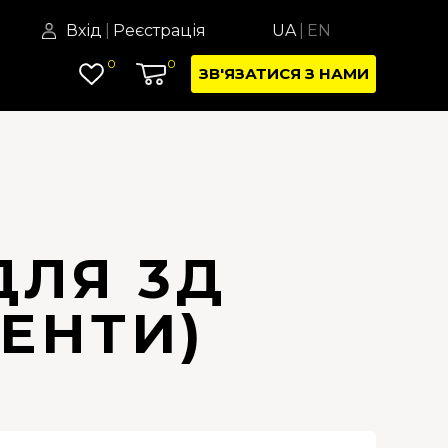
Вхід
|
Реєстрація
UA
|
EN
0
0
ЗВ'ЯЗАТИСЯ З НАМИ
ДЛЯ 3Д
ЕНТИ)