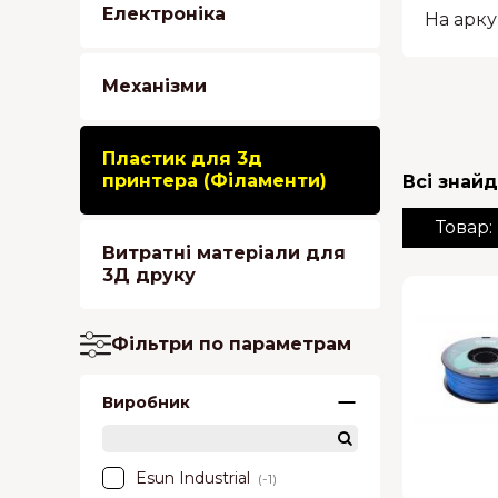
Електроніка
На арку
Механізми
Пластик для 3д
принтера (Філаменти)
Всі знайд
Товар:
Витратні матеріали для
3Д друку
Фільтри по параметрам
Виробник
Esun Industrial
(-1)