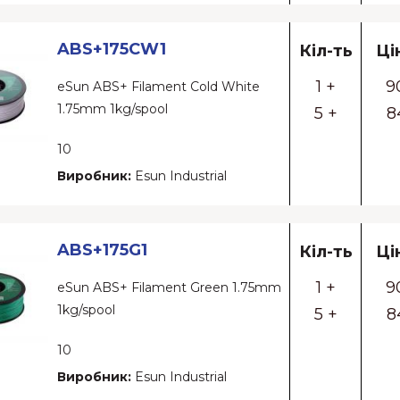
ABS+175CW1
Кіл-ть
Ці
1 +
9
eSun ABS+ Filament Cold White
1.75mm 1kg/spool
5 +
8
10
Виробник:
Esun Industrial
ABS+175G1
Кіл-ть
Ці
1 +
9
eSun ABS+ Filament Green 1.75mm
1kg/spool
5 +
8
10
Виробник:
Esun Industrial