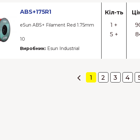
ABS+175R1
Кіл-ть
Ці
1 +
9
eSun ABS+ Filament Red 1.75mm
5 +
8
10
Виробник:
Esun Industrial
1
2
3
4