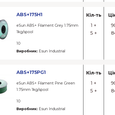
ABS+175H1
Кіл-ть
Ці
1 +
9
eSun ABS+ Filament Grey 1.75mm
1kg/spool
5 +
8
10
Виробник:
Esun Industrial
ABS+175PG1
Кіл-ть
Ці
1 +
9
eSun ABS+ Filament Pine Green
1.75mm 1kg/spool
5 +
8
10
Виробник:
Esun Industrial