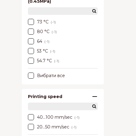
(0.45MPa)
73 °C
(-1)
80 °C
(-1)
64
(-1)
53 °C
(-1)
54.7 °C
(-1)
Вибрати все
Printing speed
40...100 mm/sec
(-1)
20...50 mm/sec
(-1)