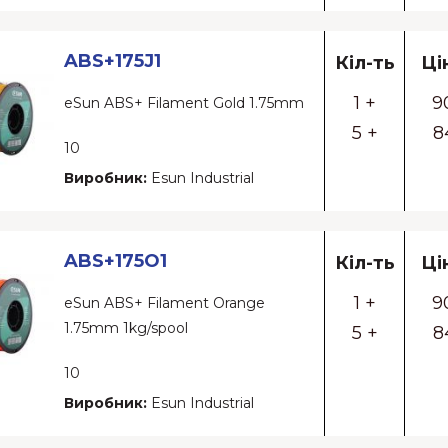
ABS+175J1
Кіл-ть
Ці
1 +
9
eSun ABS+ Filament Gold 1.75mm
5 +
8
10
Виробник:
Esun Industrial
ABS+175O1
Кіл-ть
Ці
1 +
9
eSun ABS+ Filament Orange
1.75mm 1kg/spool
5 +
8
10
Виробник:
Esun Industrial