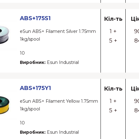
ABS+175S1
Кіл-ть
Ці
1 +
9
eSun ABS+ Filament Silver 1.75mm
1kg/spool
5 +
8
10
Виробник:
Esun Industrial
ABS+175Y1
Кіл-ть
Ці
1 +
9
eSun ABS+ Filament Yellow 1.75mm
1kg/spool
5 +
8
10
Виробник:
Esun Industrial