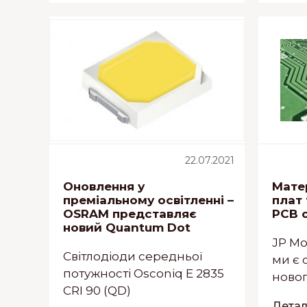
22.07.2021
Оновлення у
Мате
преміальному освітленні –
плат 
OSRAM представляє
PCB 
новий Quantum Dot
JP Mo
Світлодіоди середньої
ми є 
потужності Osconiq E 2835
ново
CRI 90 (QD)
Деталь