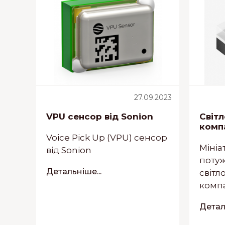
27.09.2023
VPU сенсор від Sonion
Світ
комп
Voice Pick Up (VPU) сенсор
Мініа
від Sonion
поту
Детальніше...
світл
компа
Деталь