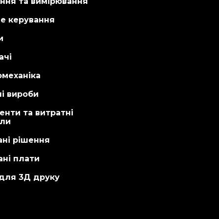
ння та вимірювання
не керування
и
ачі
омеханіка
і вироби
енти та витратні
али
ані рішення
ні плати
 для 3Д друку