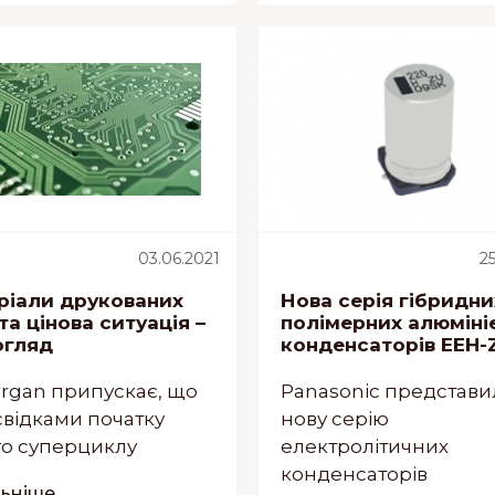
03.06.2021
25
ріали друкованих
Нова серія гібридни
та цінова ситуація –
полімерних алюміні
огляд
конденсаторів EEH-
rgan припускає, що
Panasonic представи
свідками початку
нову серію
го суперциклу
електролітичних
конденсаторів
ніше...