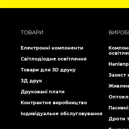
ТОВАРИ
ВИРОБ
Електронні компоненти
Компон
освітле
Світлодіодне освітлення
Напівпр
Товари для 3D друку
Захист 
3Д друк
Живлен
Друковані плати
Оптоел
Контрактне виробництво
Пасивн
Індивідуальне обслуговування
Дроти т