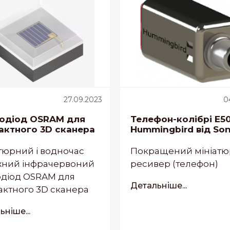
27.09.2023
0
лодіод OSRAM для
Телефон-колібрі E5
актного 3D сканера
Hummingbird від So
тюрний і водночас
Покращений мініат
жний інфрачервоний
ресивер (телефон)
одіод OSRAM для
Детальніше...
ктного 3D сканера
ніше...