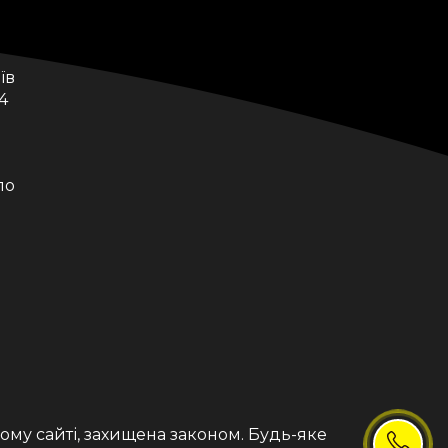
їв
4
по
я
ному сайті, захищена законом. Будь-яке