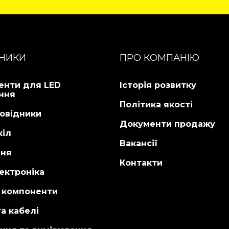
НИКИ
ПРО КОМПАНІЮ
енти для LED
Історія розвитку
ння
Політика якості
овідники
Документи продажу
кіл
Вакансії
ня
Контакти
ектроніка
і компоненти
а кабелі