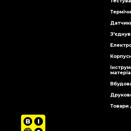
Тестува
Терміч
Датчик
З'єднув
Електр
Корпусн
Інструм
матері
Вбудов
Друкова
Товари