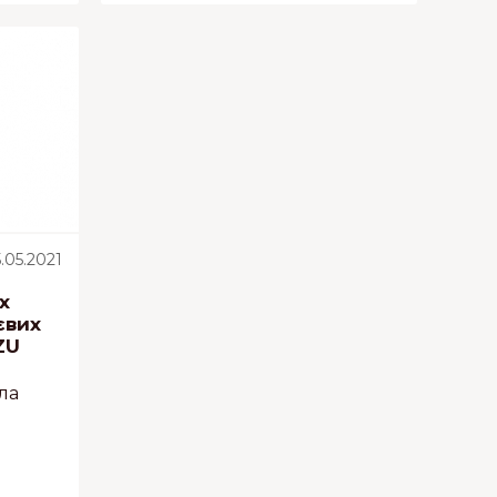
.05.2021
х
євих
ZU
ла