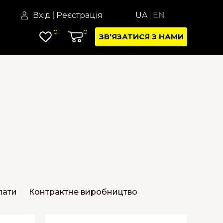
Вхід
|
Реєстрація
UA
|
EN
0
0
ЗВ'ЯЗАТИСЯ З НАМИ
лати
Контрактне виробництво