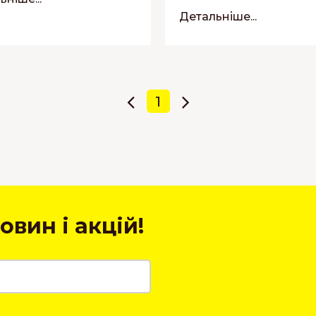
Детальніше...
1
овин і акцій!