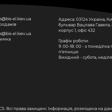
is@bis-el.kiev.ua
Адреса:
03124 Україна, Ки
продажів
бульвар Вацлава Гавела, 
корпус 1, офіс 432
is@bis-el.kiev.ua
римка
Графік роботи:
9: 00-18: 00 - з понеділка 
п'ятницю
Вихідний - субота, неділ
CS
. Всі права захищені. Інформація, розміщена на да