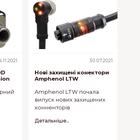
4.11.2021
30.07.2021
0D
Нові захищені конектори
nion
Amphenol LTW
юрний
Amphenol LTW почала
випуск нових захищених
конненторів
Детальніше...