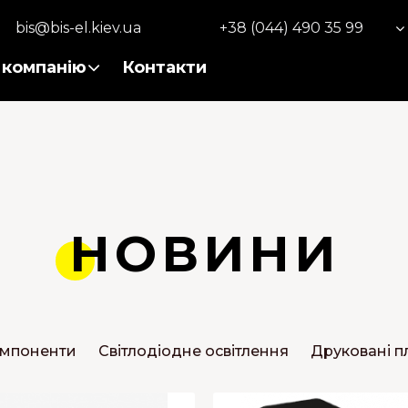
bis@bis-el.kiev.ua
+38 (044) 490 35 99
 компанію
Контакти
НОВИНИ
омпоненти
Світлодіодне освітлення
Друковані п