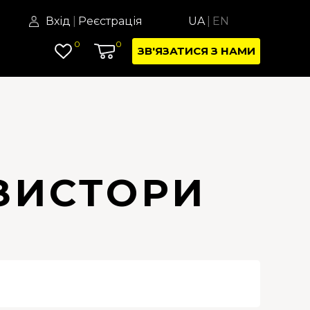
Вхід
|
Реєстрація
UA
|
EN
0
0
ЗВ'ЯЗАТИСЯ З НАМИ
ЗИСТОРИ