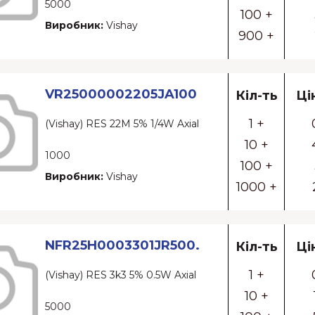
5000
100 +
Виробник:
Vishay
900 +
VR25000002205JA100
Кіл-ть
Ці
1 +
(Vishay) RES 22M 5% 1/4W Axial
10 +
1000
100 +
Виробник:
Vishay
1000 +
NFR25H0003301JR500.
Кіл-ть
Ці
1 +
(Vishay) RES 3k3 5% 0.5W Axial
10 +
5000