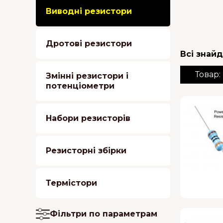
Виводні резистори
Дротові резистори
Всі знайд
Товар:
Змінні резистори і
потенціометри
Набори резисторів
Резисторні збірки
Термістори
Фільтри по параметрам