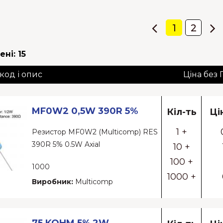
1
2
ені:
15
 код і опис
Ціна без
MF0W2 0,5W 390R 5%
Кіл-ть
Ці
1 +
Резистор MF0W2 (Multicomp) RES
390R 5% 0.5W Axial
10 +
100 +
1000
1000 +
Виробник:
Multicomp