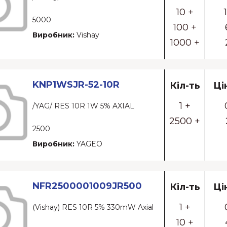
10 +
5000
100 +
Виробник:
Vishay
1000 +
KNP1WSJR-52-10R
Кіл-ть
Ці
1 +
/YAG/ RES 10R 1W 5% AXIAL
2500 +
2500
Виробник:
YAGEO
NFR2500001009JR500
Кіл-ть
Ці
1 +
(Vishay) RES 10R 5% 330mW Axial
10 +