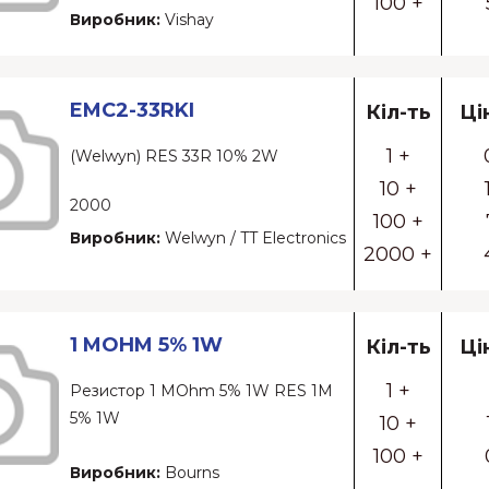
100 +
Виробник:
Vishay
EMC2-33RKI
Кіл-ть
Ці
1 +
(Welwyn) RES 33R 10% 2W
10 +
2000
100 +
Виробник:
Welwyn / TT Electronics
2000 +
1 MOHM 5% 1W
Кіл-ть
Ці
1 +
Резистор 1 MOhm 5% 1W RES 1M
5% 1W
10 +
100 +
Виробник:
Bourns