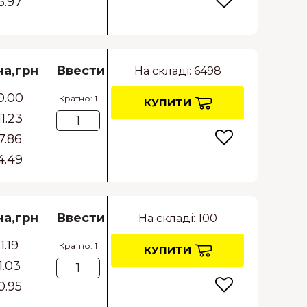
5.97
на,грн
Ввести
На складі: 6498
0.00
Кратно: 1
КУПИТИ
11.23
7.86
4.49
на,грн
Ввести
На складі: 100
1.19
Кратно: 1
КУПИТИ
1.03
0.95