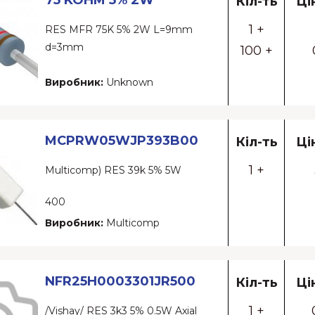
75 KOHM 5% 2W
Кіл-ть
Ці
1 +
RES MFR 75K 5% 2W L=9mm
d=3mm
100 +
Виробник:
Unknown
MCPRW05WJP393B00
Кіл-ть
Ці
1 +
Multicomp) RES 39k 5% 5W
400
Виробник:
Multicomp
NFR25H0003301JR500
Кіл-ть
Ці
1 +
/Vishay/ RES 3k3 5% 0.5W Axial