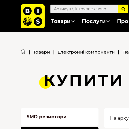
Товари
Послуги
Про
|
Товари
|
Електронні компоненти
|
Па
КУПИТИ
SMD резистори
На арку