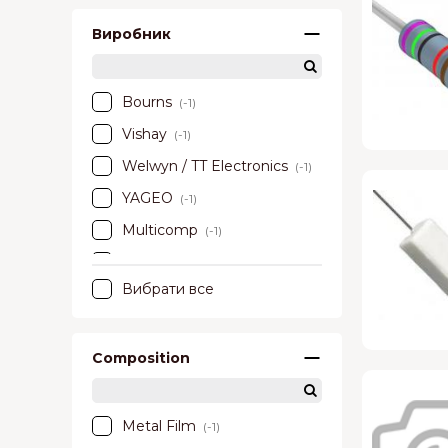
Виробник
Bourns
(-1)
Vishay
(-1)
Welwyn / TT Electronics
(-1)
YAGEO
(-1)
Multicomp
(-1)
Stackpole Electronics
(-1)
Вибрати все
Unknown
(-1)
Composition
Metal Film
(-1)