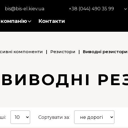
bis@bis-el.kiev.ua
+38 (044) 490 35 99
 компанію
Контакти
сивні компоненти
|
Резистори
|
Виводні резистори
 ВИВОДНІ РЕ
ші:
Сортувати за: