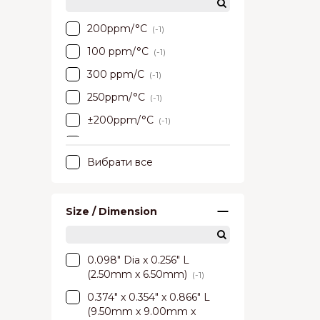
200ppm/°C
(-1)
100 ppm/°C
(-1)
300 ppm/C
(-1)
250ppm/°C
(-1)
±200ppm/°C
(-1)
±100 ppm/°C
(-1)
Вибрати все
±350ppm/°C
(-1)
Size / Dimension
0.098" Dia x 0.256" L
(2.50mm x 6.50mm)
(-1)
0.374" x 0.354" x 0.866" L
(9.50mm x 9.00mm x