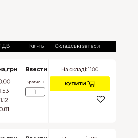
 ПДВ
Кіл-ть
Складські запаси
на,грн
Ввести
На складі: 1100
0.00
Кратно: 1
КУПИТИ
1.53
1.12
0.81