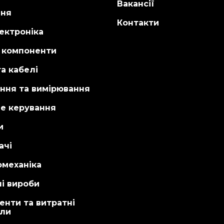
Вакансії
ня
Контакти
ектроніка
і компоненти
а кабелі
ння та вимірювання
не керування
и
ачі
омеханіка
і вироби
енти та витратні
али