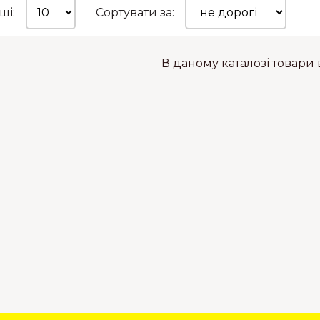
ші:
Сортувати за:
В даному каталозі товари в