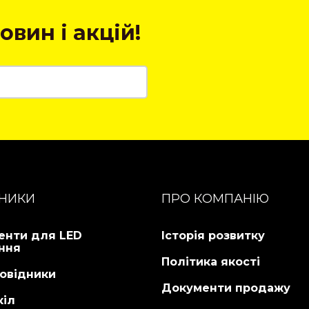
овин і акцій!
НИКИ
ПРО КОМПАНІЮ
енти для LED
Історія розвитку
ння
Політика якості
овідники
Документи продажу
кіл