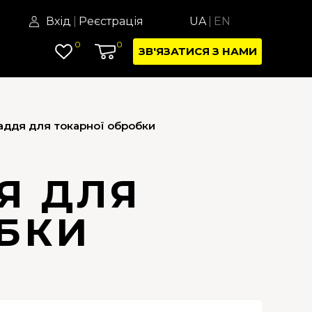
Вхід
|
Реєстрація
UA
|
EN
0
0
ЗВ'ЯЗАТИСЯ З НАМИ
аддя для токарної обробки
Я ДЛЯ
БКИ