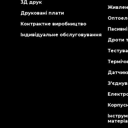
3Д друк
Живлен
Друковані плати
Оптоел
Контрактне виробництво
Пасивн
Індивідуальне обслуговування
Дроти т
Тестува
Терміч
Датчик
З'єднув
Електр
Корпусн
Інструм
матері