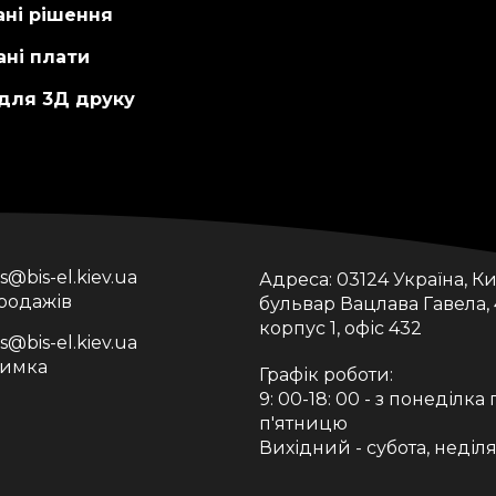
ані рішення
ні плати
 для 3Д друку
is@bis-el.kiev.ua
Адреса:
03124 Україна, Ки
продажів
бульвар Вацлава Гавела, 
корпус 1, офіс 432
is@bis-el.kiev.ua
римка
Графік роботи:
9: 00-18: 00 - з понеділка 
п'ятницю
Вихідний - субота, неділ