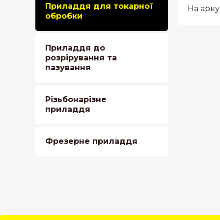
Приладдя для токарної
На арку
обробки
Приладдя до
розрірування та
пазування
Різьбонарізне
приладдя
Фрезерне приладдя