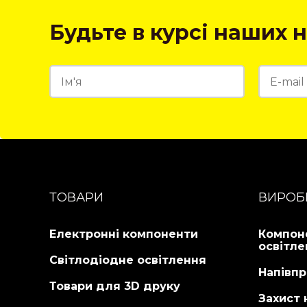
Будьте в курсі наших н
ТОВАРИ
ВИРОБ
Електронні компоненти
Компон
освітле
Світлодіодне освітлення
Напівпр
Товари для 3D друку
Захист 