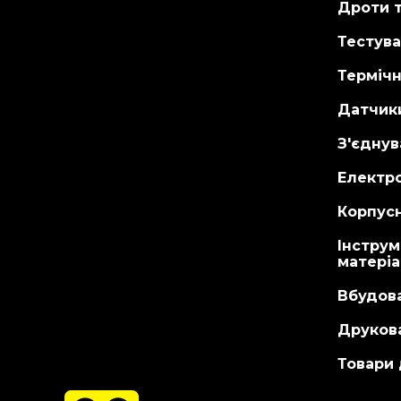
Дроти т
Тестува
Терміч
Датчик
З'єднув
Електр
Корпусн
Інструм
матері
Вбудов
Друкова
Товари