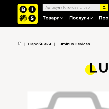
Товари
Послуги
Про
|
Виробники
|
Luminus Devices
LU