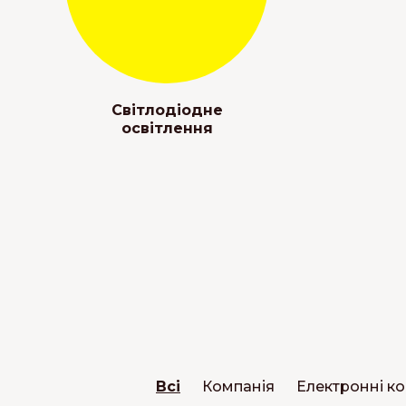
Світлодіодне
освітлення
Всі
Компанія
Електронні к