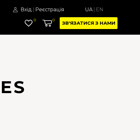
Вхід
|
Реєстрація
UA
|
EN
0
0
ЗВ'ЯЗАТИСЯ З НАМИ
CES