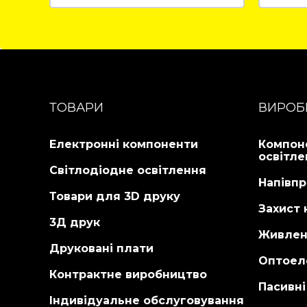
CRI 90 (QD)
Детальніше...
Деталь
Детальніше...
ТОВАРИ
ВИРОБ
Електронні компоненти
Компон
освітле
Світлодіодне освітлення
Напівпр
Товари для 3D друку
Захист 
3Д друк
Живлен
Друковані плати
Оптоел
Контрактне виробництво
Пасивн
Індивідуальне обслуговування