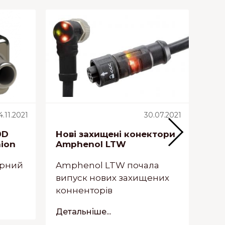
4.11.2021
30.07.2021
0D
Нові захищені конектори
Он
nion
Amphenol LTW
пре
OS
но
юрний
Amphenol LTW почала
випуск нових захищених
Сві
конненторів
пот
CRI
Детальніше...