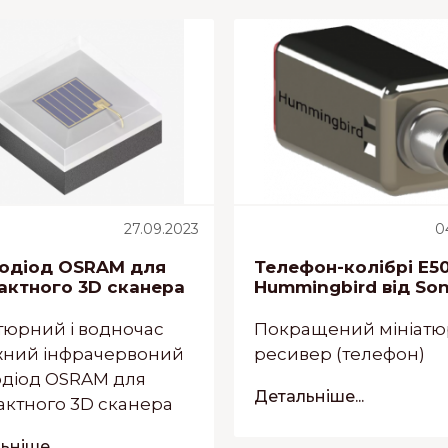
27.09.2023
0
лодіод OSRAM для
Телефон-колібрі E5
актного 3D сканера
Hummingbird від So
тюрний і водночас
Покращений мініат
жний інфрачервоний
ресивер (телефон)
одіод OSRAM для
Детальніше...
ктного 3D сканера
ніше...