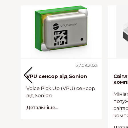
5.2021
27.09.2023
VPU сенсор від Sonion
Світ
их
комп
Voice Pick Up (VPU) сенсор
Мініа
від Sonion
поту
Детальніше...
світл
компа
Деталь