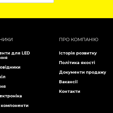
ніше...
НИКИ
ПРО КОМПАНІЮ
енти для LED
Історія розвитку
ння
Політика якості
овідники
Документи продажу
кіл
Вакансії
ня
Контакти
ектроніка
і компоненти