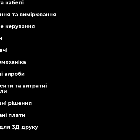
а кабелі
ння та вимірювання
не керування
и
ачі
омеханіка
і вироби
енти та витратні
али
ані рішення
ні плати
 для 3Д друку