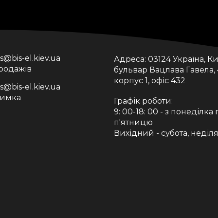
is@bis-el.kiev.ua
Адреса:
03124 Україна, Ки
продажів
бульвар Вацлава Гавела, 
корпус 1, офіс 432
is@bis-el.kiev.ua
римка
Графік роботи:
9: 00-18: 00 - з понеділка 
п'ятницю
Вихідний - субота, неділ